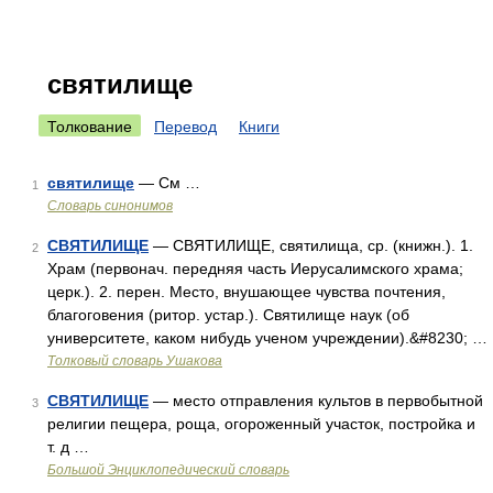
святилище
Толкование
Перевод
Книги
святилище
— См …
1
Словарь синонимов
СВЯТИЛИЩЕ
— СВЯТИЛИЩЕ, святилища, ср. (книжн.). 1.
2
Храм (первонач. передняя часть Иерусалимского храма;
церк.). 2. перен. Место, внушающее чувства почтения,
благоговения (ритор. устар.). Святилище наук (об
университете, каком нибудь ученом учреждении).&#8230; …
Толковый словарь Ушакова
СВЯТИЛИЩЕ
— место отправления культов в первобытной
3
религии пещера, роща, огороженный участок, постройка и
т. д …
Большой Энциклопедический словарь