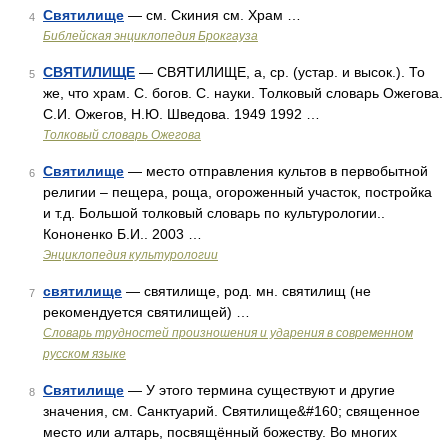
Святилище
— см. Скиния см. Храм …
4
Библейская энциклопедия Брокгауза
СВЯТИЛИЩЕ
— СВЯТИЛИЩЕ, а, ср. (устар. и высок.). То
5
же, что храм. С. богов. С. науки. Толковый словарь Ожегова.
С.И. Ожегов, Н.Ю. Шведова. 1949 1992 …
Толковый словарь Ожегова
Святилище
— место отправления культов в первобытной
6
религии – пещера, роща, огороженный участок, постройка
и т.д. Большой толковый словарь по культурологии..
Кононенко Б.И.. 2003 …
Энциклопедия культурологии
святилище
— святилище, род. мн. святилищ (не
7
рекомендуется святилищей) …
Словарь трудностей произношения и ударения в современном
русском языке
Святилище
— У этого термина существуют и другие
8
значения, см. Санктуарий. Святилище&#160; священное
место или алтарь, посвящённый божеству. Во многих