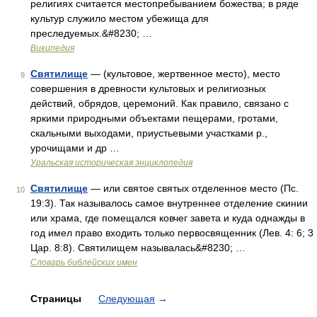
религиях считается местопребыванием божества; в ряде
культур служило местом убежища для
преследуемых.&#8230; …
Википедия
Святилище
— (культовое, жертвенное место), место
9
совершения в древности культовых и религиозных
действий, обрядов, церемоний. Как правило, связано с
яркими природными объектами пещерами, гротами,
скальными выходами, приустьевыми участками р.,
урочищами и др …
Уральская историческая энциклопедия
Святилище
— или святое святых отделенное место (Пс.
10
19:3). Так называлось самое внутреннее отделение скинии
или храма, где помещался ковчег завета и куда однажды в
год имел право входить только первосвященник (Лев. 4: 6; 3
Цар. 8:8). Святилищем называлась&#8230; …
Словарь библейских имен
Страницы
Следующая
→